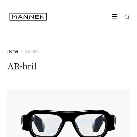
☰
Home
›
AR-bril
AR-bril