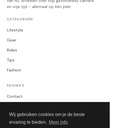
van nu. Artikelen over stijl, gezondheid, carrière
en vrije tijd – allemaal op één plek.
CATEGORIEËN
Lifestyle
Gear
Rides
Tips
Fashion
PAGINA'S
Contact
Privacybeleid
Wij gebruiken cookies om je de beste
Algemene Voorwaarden
ervaring te bieden.
Meer info
Adverteren