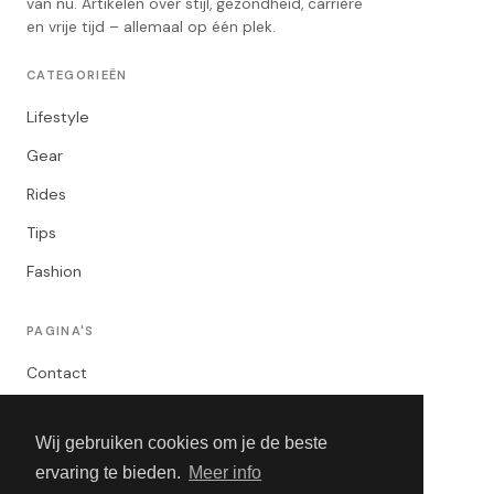
van nu. Artikelen over stijl, gezondheid, carrière
en vrije tijd – allemaal op één plek.
CATEGORIEËN
Lifestyle
Gear
Rides
Tips
Fashion
PAGINA'S
Contact
Privacybeleid
Wij gebruiken cookies om je de beste
Algemene Voorwaarden
ervaring te bieden.
Meer info
Adverteren